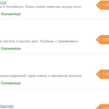
угая
5 00
ю в Челябинске. Очень люблю животных всегда хотел
…
› Екатеринбург
8 00
с пастель и пастель митт. Клубные, с прививками и
› Екатеринбург
6 00
рупных родителей, окрас соболь и перламутр! веселые,
› Екатеринбург
фретки)
4 00