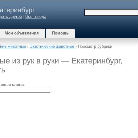
атеринбург
рать другой
|
Все города
Мои объявления
Помощь
ние животные
›
Экзотические животные
› Просмотр рубрики
ые из рук в руки — Екатеринбург,
ть
евые слова