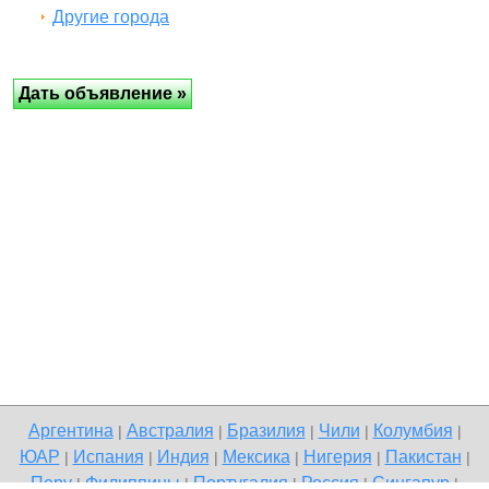
Другие города
Аргентина
Австралия
Бразилия
Чили
Колумбия
|
|
|
|
|
ЮАР
Испания
Индия
Мексика
Нигерия
Пакистан
|
|
|
|
|
|
Перу
Филиппины
Португалия
Россия
Сингапур
|
|
|
|
|