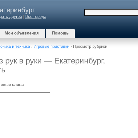
атеринбург
рать другой
|
Все города
Мои объявления
Помощь
оника и техника
›
Игровые приставки
› Просмотр рубрики
 рук в руки — Екатеринбург,
ть
евые слова