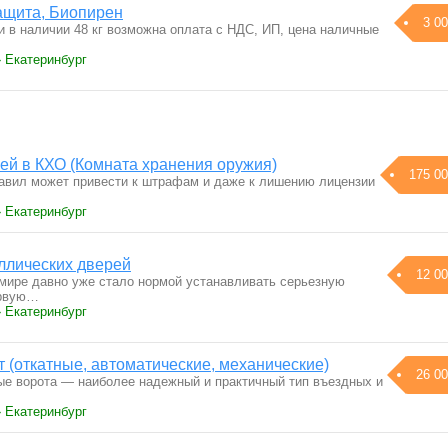
ащита, Биопирен
3 00
и в наличии 48 кг возможна оплата с НДС, ИП, цена наличные
› Екатеринбург
ей в КХО (Комната хранения оружия)
175 00
авил может привести к штрафам и даже к лишению лицензии
› Екатеринбург
ллических дверей
12 00
мире давно уже стало нормой устанавливать серьезную
ервую…
› Екатеринбург
 (откатные, автоматические, механические)
26 00
ые ворота — наиболее надежный и практичный тип въездных и
› Екатеринбург