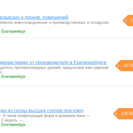
складских и произв. помещений
1
побелке животноводческих и производственных и складских
› Екатеринбург
вери прямо от производителя в Екатеринбурге
10 23
дитель противопожарных дверей, предлагаем вам широкий
ых…
› Екатеринбург
чка из сосны высших сортов под ключ
170 00
 9 типов конфигураций форм и размеров бани —
е 2 недель —…
› Екатеринбург