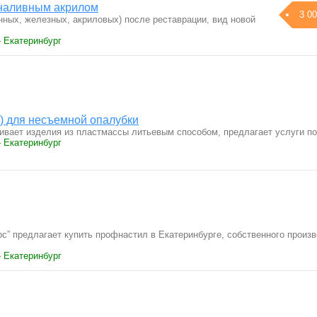
 наливным акрилом
3 00
нных, железных, акриловых) после реставрации, вид новой
› Екатеринбург
) для несъемной опалубки
вает изделия из пластмассы литьевым способом, предлагает услуги п
› Екатеринбург
с” предлагает купить профнастил в Екатеринбурге, собственного произ
› Екатеринбург