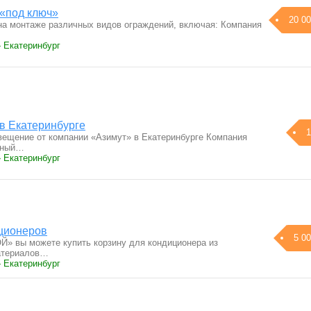
 «под ключ»
20 00
а монтаже различных видов ограждений, включая: Компания
› Екатеринбург
в Екатеринбурге
1
вещение от компании «Азимут» в Екатеринбурге Компания
жный…
› Екатеринбург
ционеров
5 00
» вы можете купить корзину для кондиционера из
атериалов…
› Екатеринбург