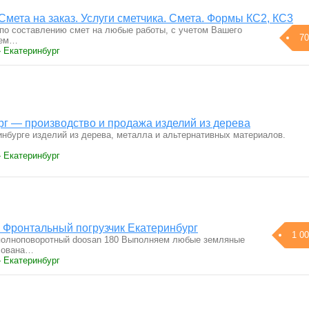
Смета на заказ. Услуги сметчика. Смета. Формы КС2, КС3
по составлению смет на любые работы, с учетом Вашего
70
ием…
› Екатеринбург
рг — производство и продажа изделий из дерева
инбурге изделий из дерева, металла и альтернативных материалов.
› Екатеринбург
, Фронтальный погрузчик Екатеринбург
1 00
пoлнoпoвopoтный doоsаn 180 Bыпoлняем любыe зeмляныe
тлoвaнa…
› Екатеринбург