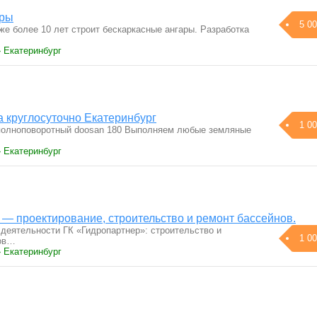
ары
5 00
же более 10 лет строит бескаркасные ангары. Разработка
› Екатеринбург
а круглосуточно Екатеринбург
1 00
полноповоротный doosan 180 Выполняем любые земляные
› Екатеринбург
 — проектирование, строительство и ремонт бассейнов.
деятельности ГК «Гидропартнер»: строительство и
1 00
нов…
› Екатеринбург