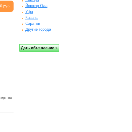
Йошкар-Ола
0 руб.
Уфа
Казань
Саратов
Другие города
о…
водства