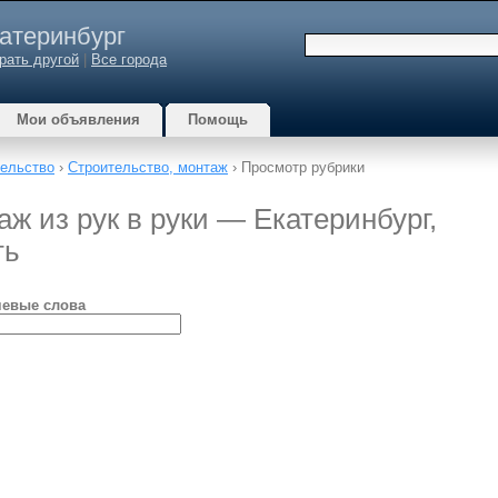
атеринбург
рать другой
|
Все города
Мои объявления
Помощь
ельство
›
Строительство, монтаж
› Просмотр рубрики
ж из рук в руки — Екатеринбург,
ть
евые слова