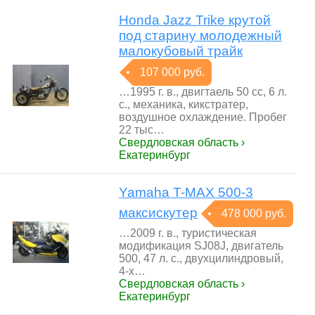
Honda Jazz Trike крутой
под старину молодежный
малокубовый трайк
107 000 руб.
…1995 г. в., двигтаель 50 сс, 6 л.
с., механика, кикстратер,
воздушное охлаждение. Пробег
22 тыс…
Свердловская область ›
Екатеринбург
Yamaha T-MAX 500-3
максискутер
478 000 руб.
…2009 г. в., туристическая
модификация SJ08J, двигатель
500, 47 л. с., двухцилиндровый,
4-х…
Свердловская область ›
Екатеринбург