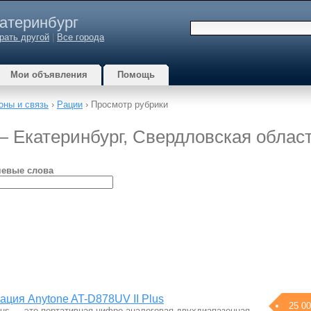
атеринбург
рать другой
|
Все города
Мои объявления
Помощь
ны и связь
›
Рации
› Просмотр рубрики
 — Екатеринбург, Свердловская облас
евые слова
ация Anytone AT-D878UV II Plus
25 00
Plus — это портативная цифро-аналоговая двухдиапазонная