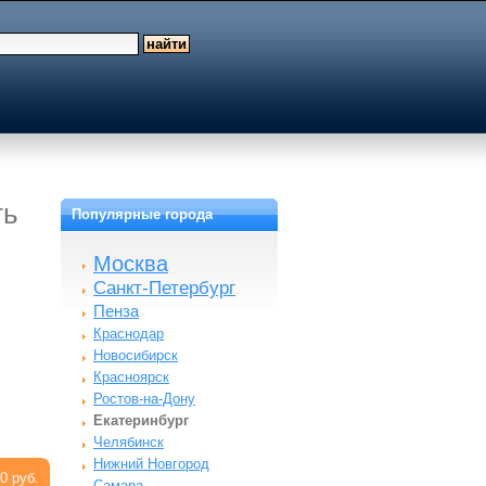
ть
Популярные города
Москва
Санкт-Петербург
Пенза
Краснодар
Новосибирск
Красноярск
Ростов-на-Дону
Екатеринбург
Челябинск
Нижний Новгород
0 руб.
Самара