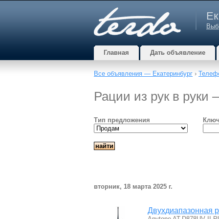
Ек
Выб
Главная
Дать объявление
Все объявления — Екатеринбург
›
Телефо
Рации из рук в руки
Тип предложения
Ключ
вторник, 18 марта 2025 г.
Двухдиапазонная р
Anytone AT-D878UV II 