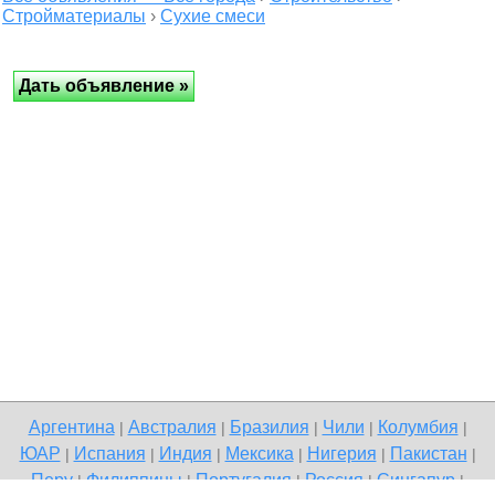
Стройматериалы
›
Сухие смеси
Аргентина
Австралия
Бразилия
Чили
Колумбия
|
|
|
|
|
ЮАР
Испания
Индия
Мексика
Нигерия
Пакистан
|
|
|
|
|
|
Перу
Филиппины
Португалия
Россия
Сингапур
|
|
|
|
|